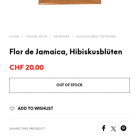
HOME
/
ONLINE SHOP
/
GETRÄNKE
/
ALKOHOLFREIE GETRÄNKE
Flor de Jamaica, Hibiskusblüten
CHF
20.00
OUT OF STOCK
ADD TO WISHLIST
SHARE THIS PRODUCT