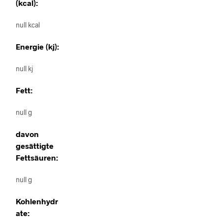
(kcal):
null kcal
Energie (kj):
null kj
Fett:
null g
davon
gesättigte
Fettsäuren:
null g
Kohlenhydr
ate: