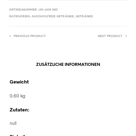
ARTIKELNUMMER:
LM-JAM 003
KATEGORIEN:
ALKOHOLFREIE GETRÄNKE
,
GETRÄNKE
PREVIOUS PRODUCT
NEXT PRODUCT
ZUSÄTZLICHE INFORMATIONEN
Gewicht
0.60 kg
Zutaten:
null