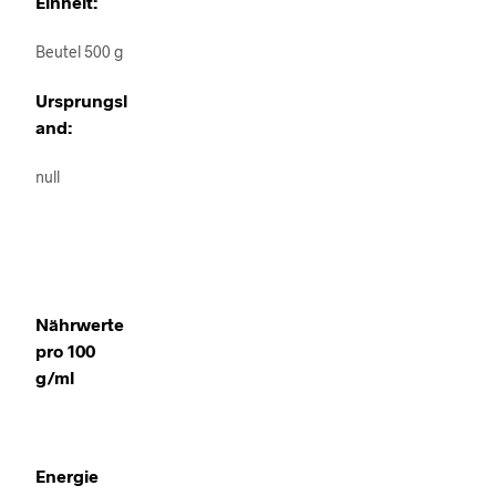
Einheit:
Beutel 500 g
Ursprungsl
and:
null
Nährwerte
pro 100
g/ml
Energie