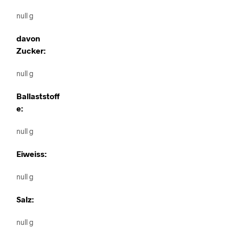
null g
davon
Zucker:
null g
Ballaststoff
e:
null g
Eiweiss:
null g
Salz:
null g