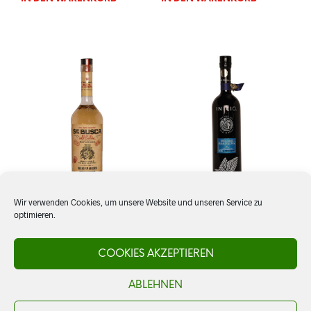
Wir verwenden Cookies, um unsere Website und unseren Service zu
optimieren.
Mezcal Se Busca
Tequila Inicio, Premium
Reposado
Blanco
COOKIES AKZEPTIEREN
ABLEHNEN
CHF
65.00
CHF
77.00
IN DEN WARENKORB
IN DEN WARENKORB