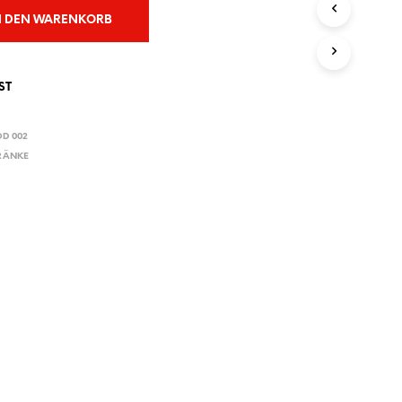
E
N DEN WARENKORB
N
S
I
C
ST
H
K
E
OD 002
I
RÄNKE
N
E
P
R
O
D
U
K
T
E
I
M
W
A
R