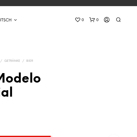
0
0
UTSCH
/
GETRÄNKE
/
BIER
 Modelo
al
E
S
B
E
F
I
N
D