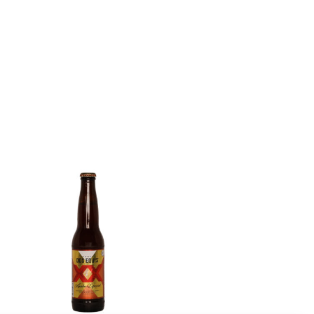
E
N
K
O
R
B
.