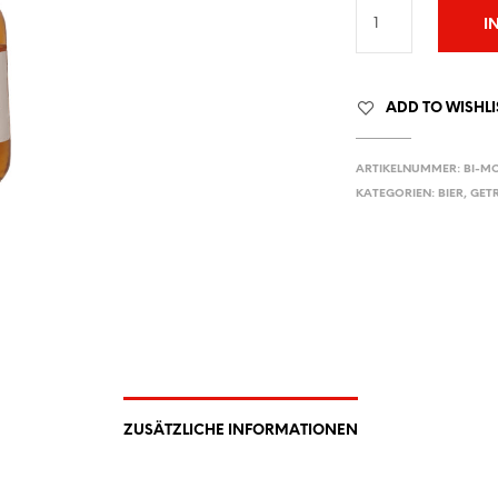
I
ADD TO WISHLI
ARTIKELNUMMER:
BI-M
KATEGORIEN:
BIER
,
GET
ZUSÄTZLICHE INFORMATIONEN