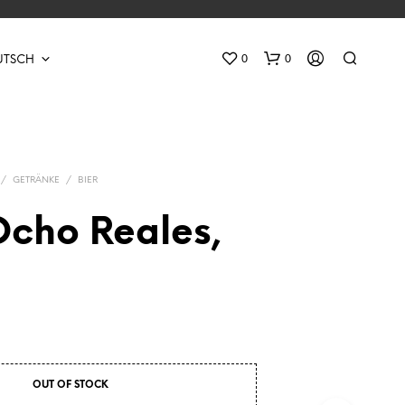
0
0
UTSCH
/
GETRÄNKE
/
BIER
Ocho Reales,
E
S
B
E
F
I
N
OUT OF STOCK
D