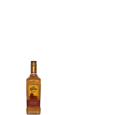
E
N
K
O
R
B
.