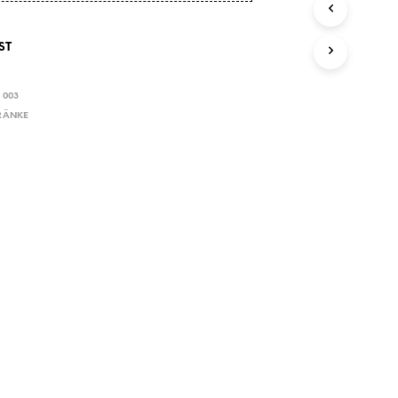
E
N
S
ST
I
C
H
 003
K
RÄNKE
E
I
N
E
P
R
O
D
U
K
T
E
I
M
W
A
R