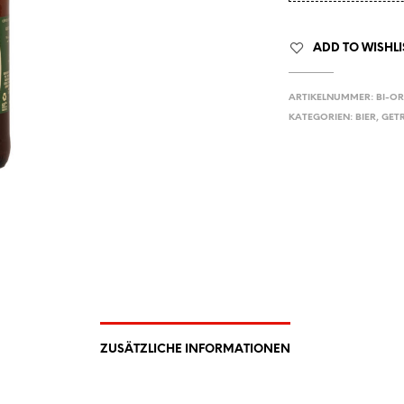
ADD TO WISHLI
ARTIKELNUMMER:
BI-OR
KATEGORIEN:
BIER
,
GET
ZUSÄTZLICHE INFORMATIONEN