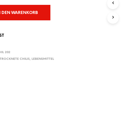
E
N
N DEN WARENKORB
S
I
C
H
ST
K
E
I
IL 202
N
TROCKNETE CHILIS
,
LEBENSMITTEL
E
P
R
O
D
U
K
T
E
I
M
W
A
R