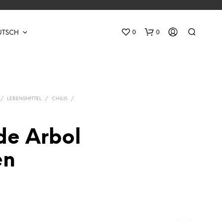
0
0
UTSCH
/
LEBENSMITTEL
/
CHILIS
/
de Arbol
E
en
S
B
E
F
I
N
D