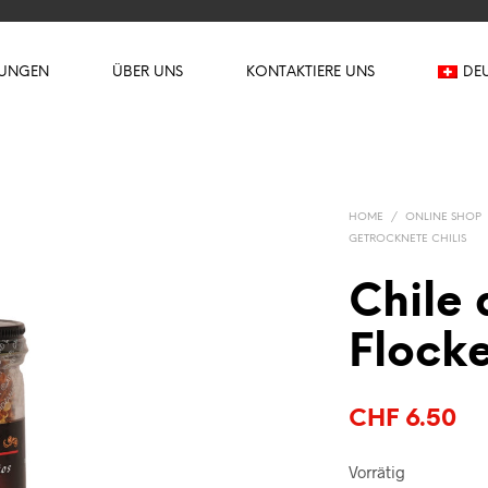
TUNGEN
ÜBER UNS
KONTAKTIERE UNS
DE
HOME
/
ONLINE SHOP
GETROCKNETE CHILIS
Chile 
Flock
CHF
6.50
Vorrätig