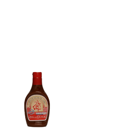
E
N
K
O
R
B
.