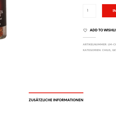
I
ADD TO WISHLI
ARTIKELNUMMER:
LM-CH
KATEGORIEN:
CHILIS
,
GE
ZUSÄTZLICHE INFORMATIONEN