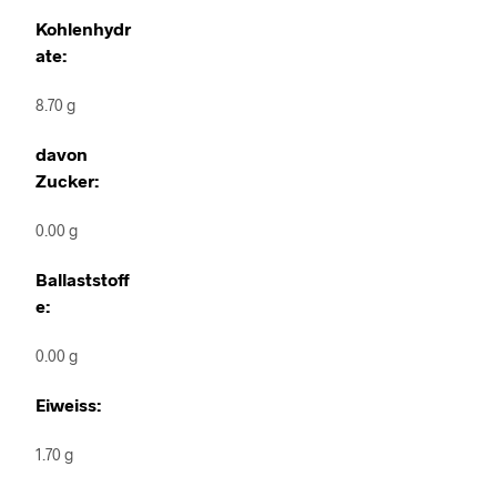
Kohlenhydr
ate:
8.70 g
davon
Zucker:
0.00 g
Ballaststoff
e:
0.00 g
Eiweiss:
1.70 g