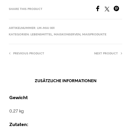
SHARE THIS PRODUCT
ARTIKELNUMMER:
LM-MAI 001
KATEGORIEN:
LEBENSMITTEL
,
MAISKONSERVEN
,
MAISPRODUKTE
PREVIOUS PRODUCT
NEXT PRODUCT
ZUSÄTZLICHE INFORMATIONEN
Gewicht
0.27 kg
Zutaten: