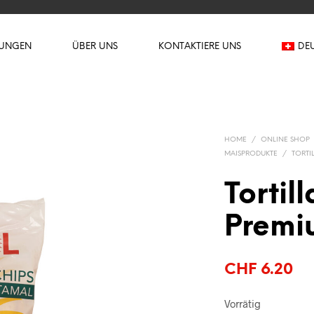
TUNGEN
ÜBER UNS
KONTAKTIERE UNS
DE
HOME
/
ONLINE SHOP
MAISPRODUKTE
/
TORTI
Tortil
Premi
CHF
6.20
Vorrätig