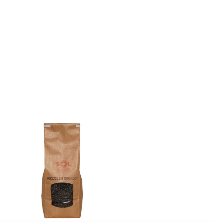
E
N
K
O
R
B
.