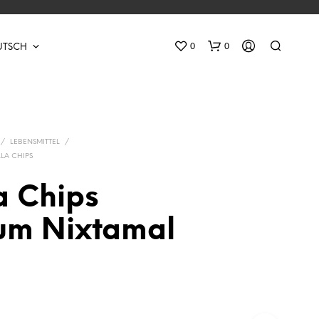
0
0
UTSCH
/
LEBENSMITTEL
/
LLA CHIPS
la Chips
E
um Nixtamal
S
B
E
F
I
N
D