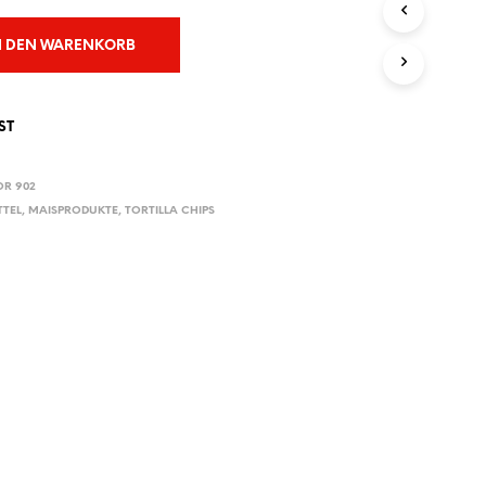
E
N
N DEN WARENKORB
S
I
C
H
ST
K
E
I
OR 902
N
TTEL
,
MAISPRODUKTE
,
TORTILLA CHIPS
E
P
R
O
D
U
K
T
E
I
M
W
A
R