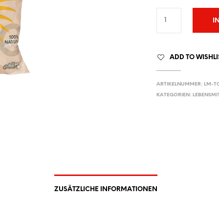
I
ADD TO WISHLI
ARTIKELNUMMER:
LM-T
KATEGORIEN:
LEBENSMI
ZUSÄTZLICHE INFORMATIONEN