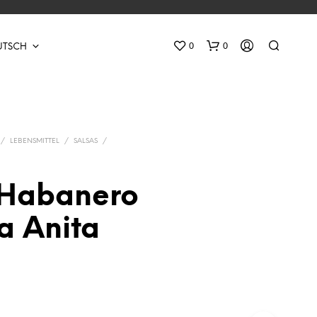
0
0
UTSCH
/
LEBENSMITTEL
/
SALSAS
/
 Habanero
E
La Anita
S
B
E
F
I
N
D