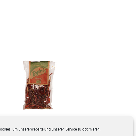
E
N
K
O
R
B
.
okies, um unsere Website und unseren Service zu optimieren.
Chile de Arbol ganz