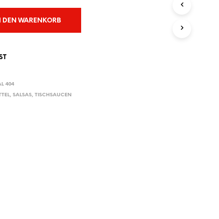
E
N
N DEN WARENKORB
S
I
C
H
ST
K
E
I
L 404
N
TTEL
,
SALSAS
,
TISCHSAUCEN
E
P
R
O
D
U
K
T
E
I
M
W
A
R