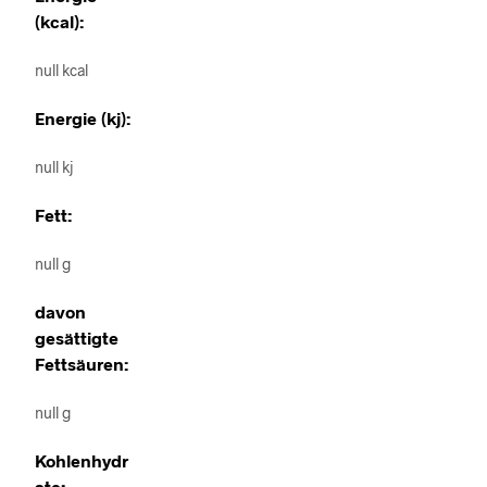
(kcal):
null kcal
Energie (kj):
null kj
Fett:
null g
davon
gesättigte
Fettsäuren:
null g
Kohlenhydr
ate: