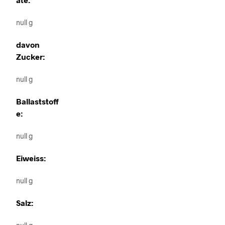
null g
davon
Zucker:
null g
Ballaststoff
e:
null g
Eiweiss:
null g
Salz: