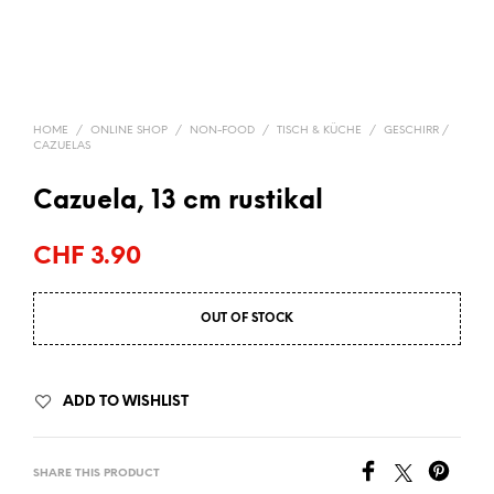
HOME
/
ONLINE SHOP
/
NON-FOOD
/
TISCH & KÜCHE
/
GESCHIRR /
CAZUELAS
Cazuela, 13 cm rustikal
CHF
3.90
OUT OF STOCK
ADD TO WISHLIST
SHARE THIS PRODUCT