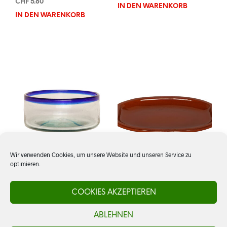
CHF
5.80
IN DEN WARENKORB
IN DEN WARENKORB
Wir verwenden Cookies, um unsere Website und unseren Service zu
optimieren.
Glasschale
Teller oval, # 3
COOKIES AKZEPTIEREN
ABLEHNEN
CHF
20.00
CHF
16.50