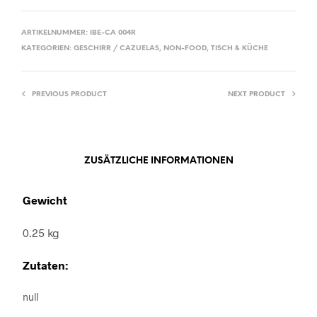
ARTIKELNUMMER:
IBE-CA 004R
KATEGORIEN:
GESCHIRR / CAZUELAS
,
NON-FOOD
,
TISCH & KÜCHE
PREVIOUS PRODUCT
NEXT PRODUCT
ZUSÄTZLICHE INFORMATIONEN
Gewicht
0.25 kg
Zutaten:
null