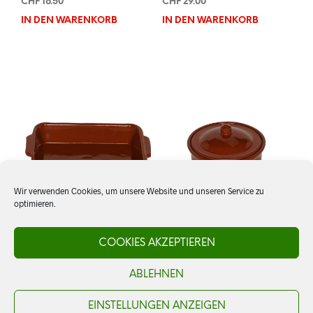
CHF
16.50
CHF
29.00
IN DEN WARENKORB
IN DEN WARENKORB
Wir verwenden Cookies, um unsere Website und unseren Service zu
optimieren.
COOKIES AKZEPTIEREN
Gratinschale rechteckig
Cocote con Tapa de 13
cm
CHF
16.00
ABLEHNEN
CHF
16.00
IN DEN WARENKORB
IN DEN WARENKORB
EINSTELLUNGEN ANZEIGEN