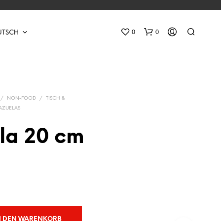
0
0
UTSCH
/
NON-FOOD
/
TISCH &
AZUELAS
la 20 cm
E
S
B
E
F
I
N
D
N DEN WARENKORB