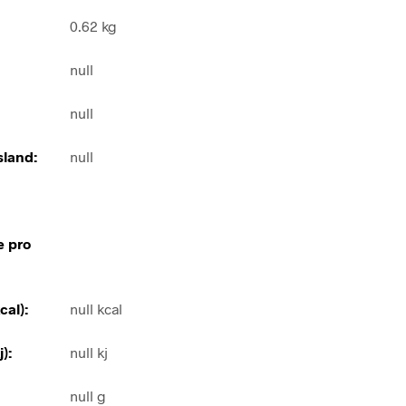
0.62 kg
null
null
land:
null
e pro
cal):
null kcal
):
null kj
null g