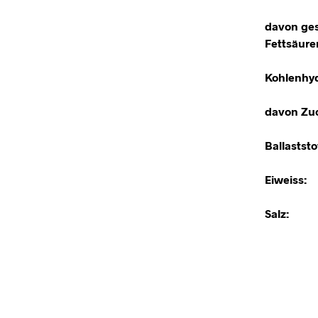
davon ges
Fettsäure
Kohlenhyd
davon Zuc
Ballaststo
Eiweiss:
Salz: