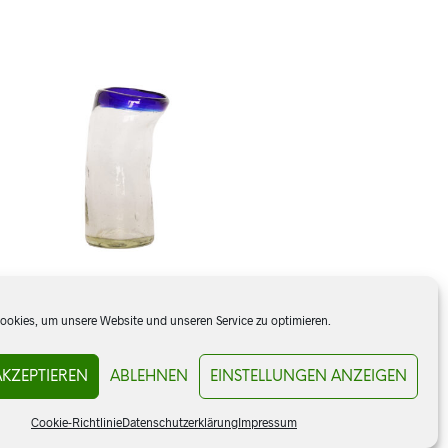
okies, um unsere Website und unseren Service zu optimieren.
Vaso Collins 6,5 x 15 cm, borracho
AKZEPTIEREN
ABLEHNEN
EINSTELLUNGEN ANZEIGEN
CHF
14.00
Cookie-Richtlinie
Datenschutzerklärung
Impressum
IN DEN WARENKORB