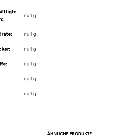
ättigte
null g
n:
rate:
null g
ker:
null g
ffe:
null g
null g
null g
ÄHNLICHE PRODUKTE