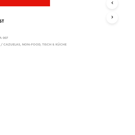
E
N
S
I
ST
C
H
K
A 007
E
 / CAZUELAS
,
NON-FOOD
,
TISCH & KÜCHE
I
N
E
P
R
O
D
U
K
T
E
I
M
W
A
R