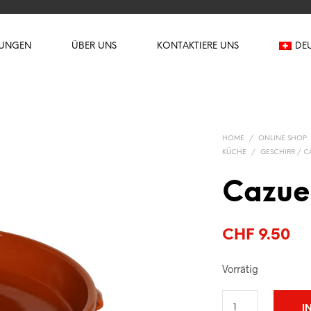
TUNGEN
ÜBER UNS
KONTAKTIERE UNS
DE
HOME
/
ONLINE SHOP
KÜCHE
/
GESCHIRR / C
Cazue
CHF
9.50
Vorrätig
I