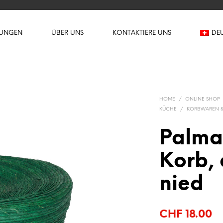
TUNGEN
ÜBER UNS
KONTAKTIERE UNS
DE
HOME
/
ONLINE SHOP
KÜCHE
/
KORBWAREN &
Palma:
Korb,
nied
CHF
18.00