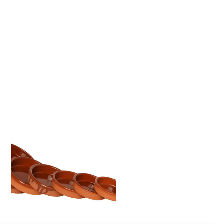
E
N
K
O
R
B
.