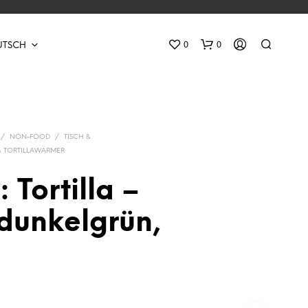
0
0
UTSCH
/
NON-FOOD
/
TISCH &
 TORTILLAWÄRMER
 Tortilla –
E
 dunkelgrün,
S
B
E
F
I
N
D