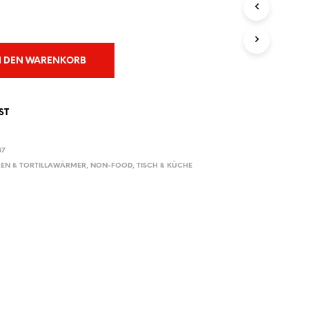
E
N
S
I
C
N DEN WARENKORB
H
K
E
I
ST
N
E
P
87
R
EN & TORTILLAWÄRMER
,
NON-FOOD
,
TISCH & KÜCHE
O
D
U
K
T
E
I
M
W
A
R