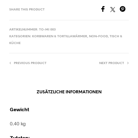
SHARE THIS PRODUCT
ARTIKELNUMMER:
TO-MI 003
KATEGORIEN:
KORBWAREN & TORTILLAWÄRMER
,
NON-FOOD
,
TISCH &
KÜCHE
PREVIOUS PRODUCT
NEXT PRODUCT
ZUSÄTZLICHE INFORMATIONEN
Gewicht
0.40 kg
Zutaten: