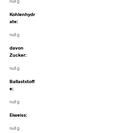
null g
Kohlenhydr
ate:
null g
davon
Zucker:
null g
Ballaststoff
e:
null g
Eiweiss:
null g