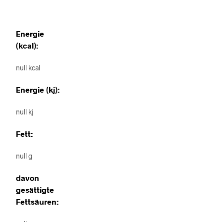
Energie
(kcal):
null kcal
Energie (kj):
null kj
Fett:
null g
davon
gesättigte
Fettsäuren: