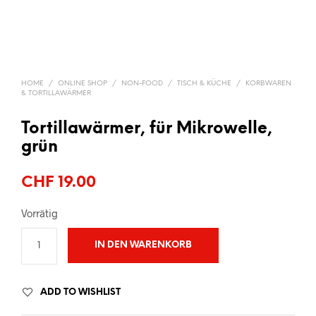
HOME
/
ONLINE SHOP
/
NON-FOOD
/
TISCH & KÜCHE
/
KORBWAREN
& TORTILLAWÄRMER
Tortillawärmer, für Mikrowelle,
grün
CHF
19.00
Vorrätig
IN DEN WARENKORB
ADD TO WISHLIST