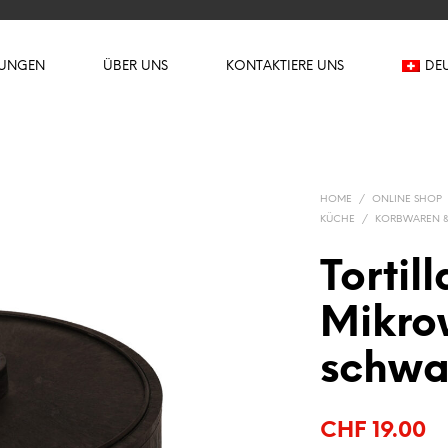
TUNGEN
ÜBER UNS
KONTAKTIERE UNS
DE
HOME
/
ONLINE SHOP
KÜCHE
/
KORBWAREN &
Tortil
Mikro
schwa
CHF
19.00