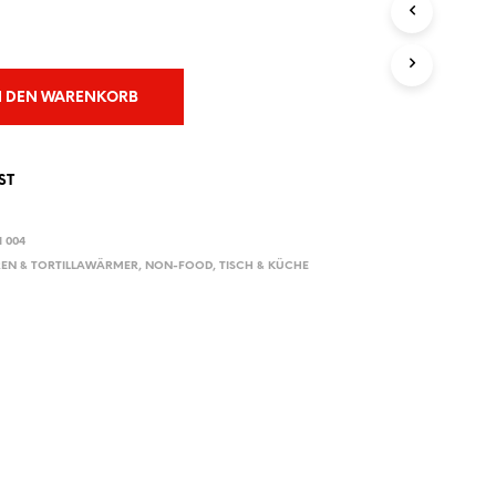
E
N
S
I
C
N DEN WARENKORB
H
K
E
I
ST
N
E
P
 004
R
EN & TORTILLAWÄRMER
,
NON-FOOD
,
TISCH & KÜCHE
O
D
U
K
T
E
I
M
W
A
R