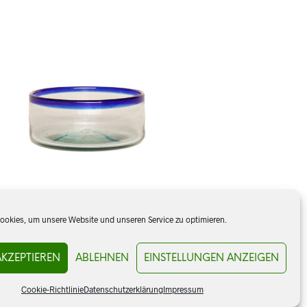
okies, um unsere Website und unseren Service zu optimieren.
Glasschale
AKZEPTIEREN
ABLEHNEN
EINSTELLUNGEN ANZEIGEN
CHF
20.00
Cookie-Richtlinie
Datenschutzerklärung
Impressum
IN DEN WARENKORB