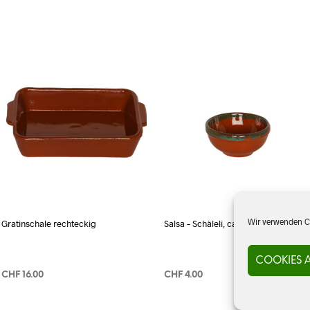
Wir verwenden Co
Gratinschale rechteckig
Salsa – Schäleli, ca. 30 ml
COOKIES 
CHF
16.00
CHF
4.00
IN DEN WARENKORB
IN DEN WARENKORB