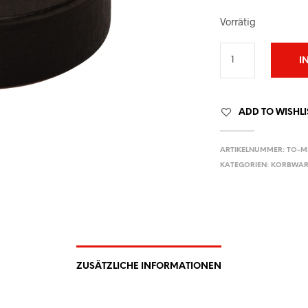
Vorrätig
I
ADD TO WISHLI
ARTIKELNUMMER:
TO-MI
KATEGORIEN:
KORBWAR
ZUSÄTZLICHE INFORMATIONEN