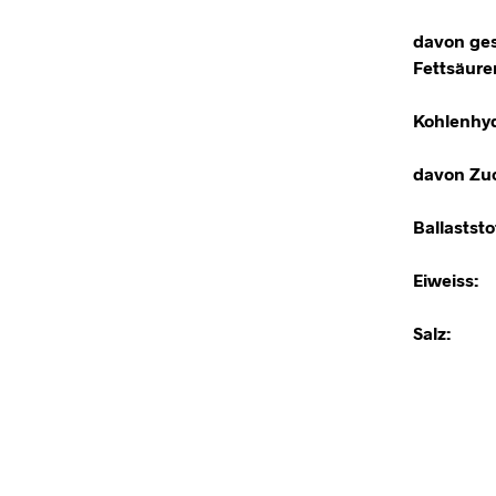
davon ges
Fettsäure
Kohlenhyd
davon Zuc
Ballaststo
Eiweiss:
Salz: