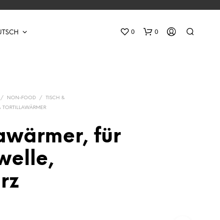
0
0
UTSCH
/
NON-FOOD
/
TISCH &
 TORTILLAWÄRMER
lawärmer, für
E
welle,
S
B
rz
E
F
I
N
D