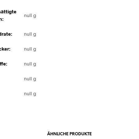
ättigte
null g
n:
rate:
null g
ker:
null g
ffe:
null g
null g
null g
ÄHNLICHE PRODUKTE