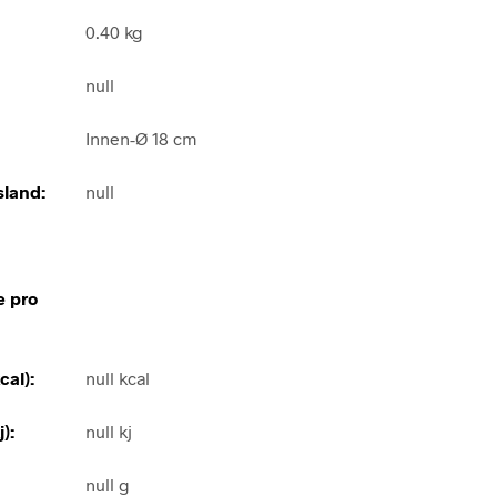
0.40 kg
null
Innen-Ø 18 cm
land:
null
e pro
cal):
null kcal
):
null kj
null g